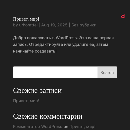
Привет, мир!
by
urhorattel
|
Aug 19, 2025
|
Без рубрики
Добро пожаловать в WordPress. Это ваша первая
запись. Отредактируйте или удалите ее, затем
начинайте создавать!
Search
Свежие записи
Привет, мир!
Свежие комментарии
Комментатор WordPress
on
Привет, мир!